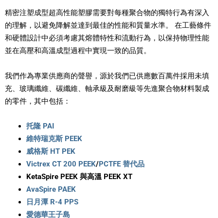
精密注塑成型超高性能塑膠需要對每種聚合物的獨特行為有深入
的理解，以避免降解並達到最佳的性能和質量水準。 在工藝條件
和硬體設計中必須考慮其熔體特性和流動行為，以保持物理性能
並在高壓和高溫成型過程中實現一致的品質。
我們作為專業供應商的聲譽，源於我們已供應數百萬件採用未填
充、玻璃纖維、碳纖維、軸承級及耐磨級等先進聚合物材料製成
的零件，其中包括：
托隆
PAI
維特瑞克斯
PEEK
威格斯 HT PEK
Victrex CT 200 PEEK
/
PCTFE 替代品
KetaSpire
PEEK 與高溫 PEEK XT
AvaSpire
PAEK
日月潭
R-4 PPS
愛德華王子島