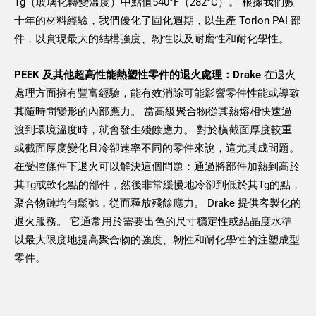
Tg（玻璃化轉變溫度）中點值540°F（282°C）。 根據我們數
十年的材料經驗，我們優化了固化週期，以生產 Torlon PAI 部
件，以實現最大的結構強度、韌性以及耐磨性和耐化學性。
PEEK 及其他超高性能熱塑性零件的退火處理：Drake
在退火
處理方面擁有豐富經驗，能有效消除可能影響零件性能或導致
其隨時間變形的內部應力。 當高級聚合物從其熱熔相快速過
渡到環境溫度時，就會發生殘餘應力。 對於橫截面厚度較重
或截面厚度變化且冷卻速率不同的零件來說，這尤其成問題。
在受控條件下退火可以解決這個問題：通過將部件加熱到高於
其Tg或軟化點的部件，然後非常緩慢地冷卻到低於其Tg的點，
聚合物鏈均勻鬆弛，從而釋放殘餘應力。 Drake 提供客製化的
退火服務。 它通常用於需要出色的尺寸穩定性或結晶度水準
以最大限度地提高聚合物的強度、韌性和耐化學性的注塑成型
零件。