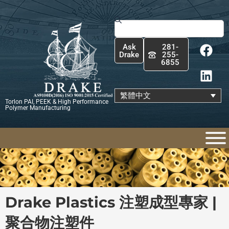
跳
至
搜
主
尋
F
L
要
Ask
281-
a
i
內
Drake
255-
6855
c
n
容
e
k
b
e
繁體中文
Torlon PAI, PEEK & High Performance
o
d
Polymer Manufacturing
o
i
k
n
Drake Plastics 注塑成型專家 |
聚合物注塑件