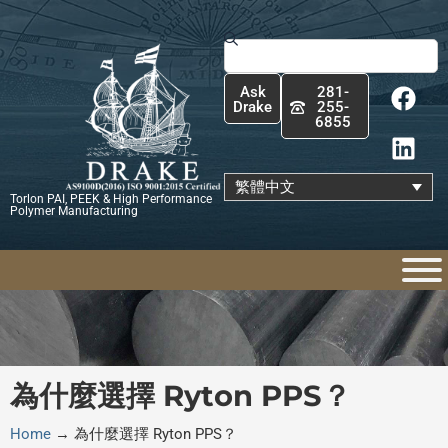
跳
至
搜
主
尋
F
L
要
Ask
281-
a
i
內
Drake
255-
6855
c
n
容
e
k
b
e
繁體中文
Torlon PAI, PEEK & High Performance
o
d
Polymer Manufacturing
o
i
k
n
為什麼選擇 Ryton PPS？
Home
→
為什麼選擇 Ryton PPS？