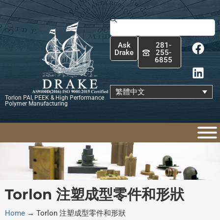
跳
至
搜
主
尋
F
L
要
Ask
281-
a
i
內
Drake
255-
6855
c
n
容
e
k
b
e
繁體中文
Torlon PAI, PEEK & High Performance
o
d
Polymer Manufacturing
o
i
k
n
Torlon 注塑成型零件和形狀
Home
→
Torlon 注塑成型零件和形狀