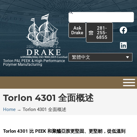
跳
至
搜
主
尋
F
L
要
Ask
281-
a
i
內
Drake
255-
6855
c
n
容
e
k
b
e
繁體中文
Torlon PAI, PEEK & High Performance
o
d
Polymer Manufacturing
o
i
k
n
Torlon 4301 全面概述
Home
→
Torlon 4301 全面概述
Torlon 4301 比 PEEK 和聚醯亞胺更堅固、更堅韌，從低溫到