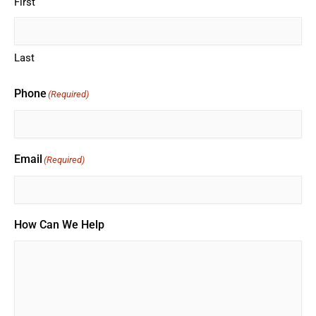
First
Last
Phone
(Required)
Email
(Required)
How Can We Help