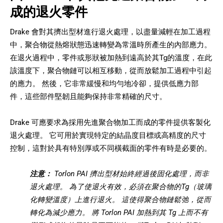
成的退火零件
Drake 會對其擠出型材進行退火處理，以盡量減輕在加工過程
中，聚合物從熱熔狀態迅速轉變為常溫時所產生的內部應力。
在退火過程中，零件或形狀被加熱到遠高於其Tg的溫度，在此
該溫度下，聚合物鏈可以相互移動，從而放鬆加工過程中引起
的應力。 然後，它非常緩慢和均勻地冷卻，提供低應力部
件，這些部件堅韌且能夠保持非常精確的尺寸。
Drake 可應要求為採用先進聚合物加工而成的零件提供客製化
退火處理。 它可用於實現特定的結晶度目標或高精度的尺寸
控制，這對於具有特別厚或不同橫截面的零件有時是必要的。
注意：
Torlon PAI 擠出型材始終經過後固化處理，而非
退火處理。 為了使退火有效，必須在聚合物的Tg（玻璃
化轉變溫度）上進行退火。 這使得聚合物鏈鬆弛，從而
轉化為減少應力。 將 Torlon PAI 加熱到其 Tg 上而不有