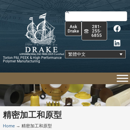
跳
至
搜
主
尋
F
L
要
Ask
281-
a
i
內
Drake
255-
6855
c
n
容
e
k
b
e
繁體中文
Torlon PAI, PEEK & High Performance
o
d
Polymer Manufacturing
o
i
k
n
精密加工和原型
Home
→
精密加工和原型