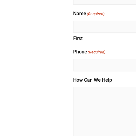
Name
(Required)
First
Phone
(Required)
How Can We Help