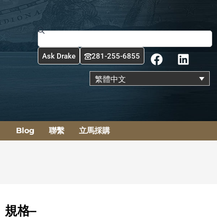
搜
尋
F
L
Ask Drake
281-255-6855
a
i
c
n
繁體中文
e
k
b
e
o
d
o
i
Blog
聯繫
立馬採購
k
n
規格–