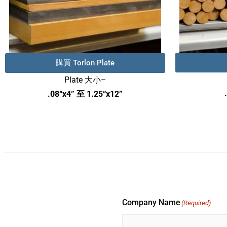
購買 Torlon Plate
Plate 大小–
.08“x4” 至 1.25“x12”
Company Name
(Required)