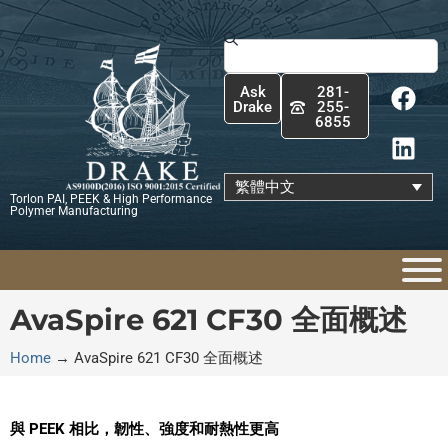
跳
至
搜
主
尋
F
L
要
Ask
281-
a
i
內
Drake
255-
6855
c
n
容
e
k
b
e
繁體中文
Torlon PAI, PEEK & High Performance
o
d
Polymer Manufacturing
o
i
k
n
AvaSpire 621 CF30 全面概述
Home
→
AvaSpire 621 CF30 全面概述
與 PEEK 相比，韌性、強度和耐熱性更高