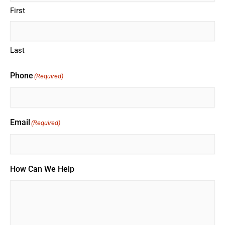
First
Last
Phone
(Required)
Email
(Required)
How Can We Help