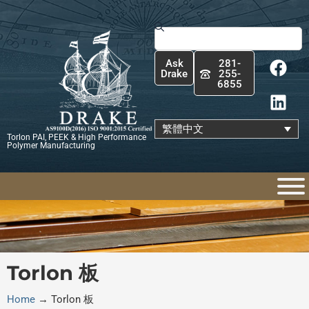
跳
至
搜
主
尋
F
L
要
Ask
281-
a
i
內
Drake
255-
6855
c
n
容
e
k
b
e
繁體中文
Torlon PAI, PEEK & High Performance
o
d
Polymer Manufacturing
o
i
k
n
Torlon 板
Home
→
Torlon 板