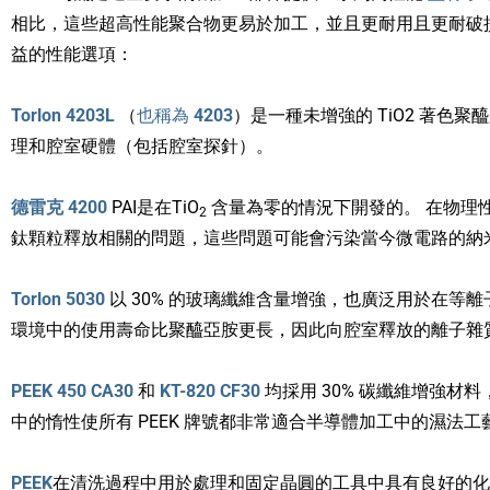
相比，這些超高性能聚合物更易於加工，並且更耐用且更耐破損
益的性能選項：
Torlon 4203L
（
也稱為
4203
）是一種未增強的 TiO2 著色
理和腔室硬體（包括腔室探針）。
德雷克 4200
PAI是在TiO
含量為零的情況下開發的。 在物理性能
2
鈦顆粒釋放相關的問題，這些問題可能會污染當今微電路的納
Torlon 5030
以 30% 的玻璃纖維含量增強，也廣泛用於在等
環境中的使用壽命比聚醯亞胺更長，因此向腔室釋放的離子雜
PEEK 450 CA30
和
KT-820 CF30
均採用 30% 碳纖維增強材料
中的惰性使所有 PEEK 牌號都非常適合半導體加工中的濕法工
PEEK
在清洗過程中用於處理和固定晶圓的工具中具有良好的化學惰性