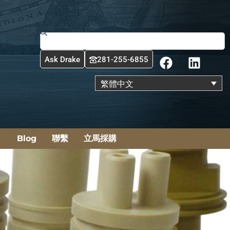
搜
尋
F
L
Ask Drake
281-255-6855
a
i
c
n
繁體中文
e
k
b
e
o
d
o
i
Blog
聯繫
立馬採購
k
n