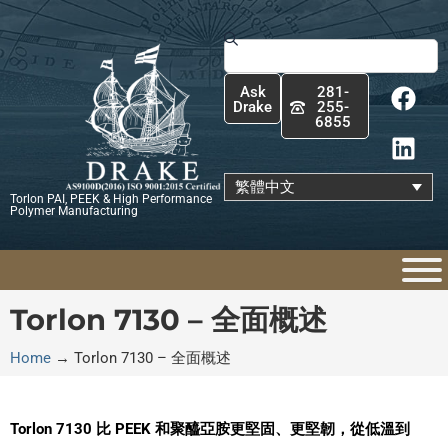
跳
至
搜
主
尋
F
L
要
Ask
281-
a
i
內
Drake
255-
6855
c
n
容
e
k
b
e
繁體中文
Torlon PAI, PEEK & High Performance
o
d
Polymer Manufacturing
o
i
k
n
Torlon 7130 – 全面概述
Home
→
Torlon 7130 – 全面概述
Torlon 7130 比 PEEK 和聚醯亞胺更堅固、更堅韌，從低溫到