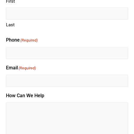
First
Last
Phone
(Required)
Email
(Required)
How Can We Help