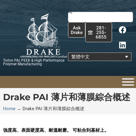
跳
至
搜
主
尋
F
L
要
Ask
281-
a
i
內
Drake
255-
6855
c
n
容
e
k
b
e
繁體中文
Torlon PAI, PEEK & High Performance
o
d
Polymer Manufacturing
o
i
k
n
Drake PAI 薄片和薄膜綜合概述
Home
→
Drake PAI 薄片和薄膜綜合概述
強度高、表面硬度高、耐溫耐磨。 可粘合到基材上。