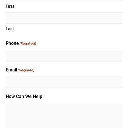
First
Last
Phone
(Required)
Email
(Required)
How Can We Help