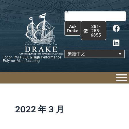
跳
至
搜
主
尋
F
L
要
Ask
281-
a
i
內
Drake
255-
6855
c
n
容
e
k
b
e
繁體中文
Torlon PAI, PEEK & High Performance
o
d
Polymer Manufacturing
o
i
k
n
2022 年 3 月