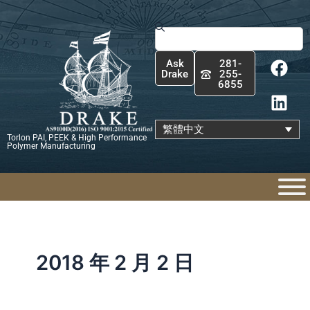
跳
至
搜
主
尋
F
L
要
Ask
281-
a
i
內
Drake
255-
6855
c
n
容
e
k
b
e
繁體中文
Torlon PAI, PEEK & High Performance
o
d
Polymer Manufacturing
o
i
k
n
2018 年 2 月 2 日