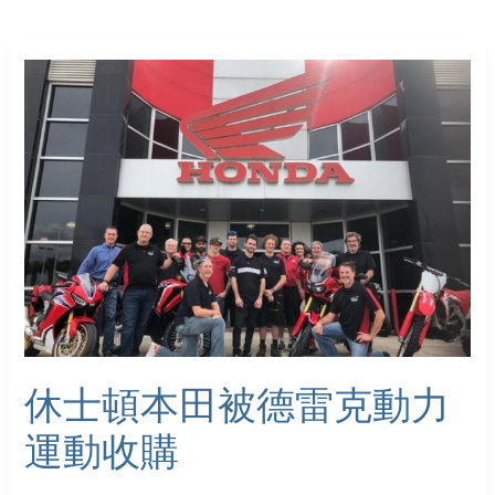
休
士
頓
本
田
被
德
雷
克
動
力
運
動
休士頓本田被德雷克動力
收
購
運動收購