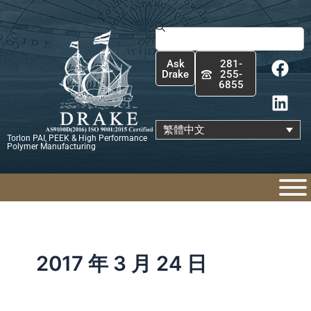
跳
至
搜
主
尋
F
L
要
Ask
281-
a
i
內
Drake
255-
6855
c
n
容
e
k
b
e
繁體中文
Torlon PAI, PEEK & High Performance
o
d
Polymer Manufacturing
o
i
k
n
2017 年 3 月 24 日