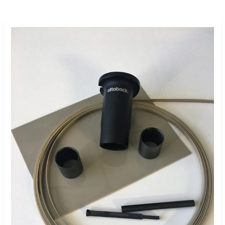
德
雷
克
塑
料
與
托
隆
的
比
賽