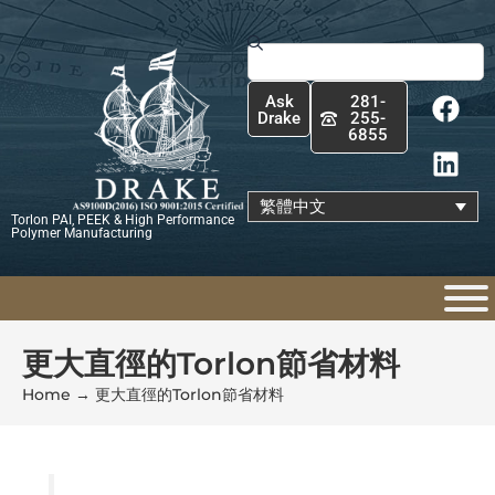
跳
至
搜
主
尋
F
L
要
Ask
281-
a
i
內
Drake
255-
6855
c
n
容
e
k
b
e
繁體中文
Torlon PAI, PEEK & High Performance
o
d
Polymer Manufacturing
o
i
k
n
更大直徑的Torlon節省材料
Home
→
更大直徑的Torlon節省材料