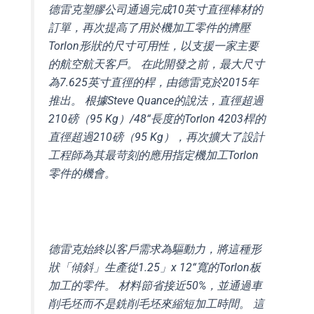
德雷克塑膠公司通過完成10英寸直徑棒材的
訂單，再次提高了用於機加工零件的擠壓
Torlon形狀的尺寸可用性，以支援一家主要
的航空航天客戶。 在此開發之前，最大尺寸
為7.625英寸直徑的桿，由德雷克於2015年
推出。 根據Steve Quance的說法，直徑超過
210磅（95 Kg）/48“長度的Torlon 4203桿的
直徑超過210磅（95 Kg），再次擴大了設計
工程師為其最苛刻的應用指定機加工Torlon
零件的機會。
德雷克始終以客戶需求為驅動力，將這種形
狀「傾斜」生產從1.25」x 12“寬的Torlon板
加工的零件。 材料節省接近50%，並通過車
削毛坯而不是銑削毛坯來縮短加工時間。 這