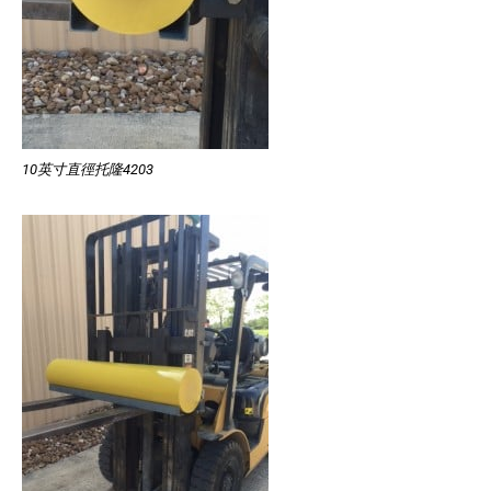
10英寸直徑托隆4203