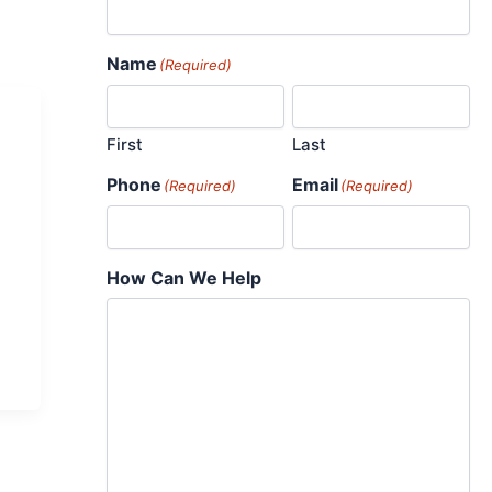
Name
(Required)
First
Last
Phone
Email
(Required)
(Required)
How Can We Help