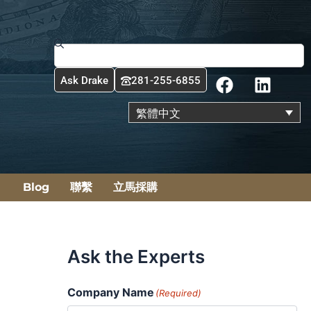
搜
尋
F
L
Ask Drake
281-255-6855
a
i
c
n
繁體中文
e
k
b
e
o
d
o
i
Blog
聯繫
立馬採購
k
n
Ask the Experts
Company Name
(Required)