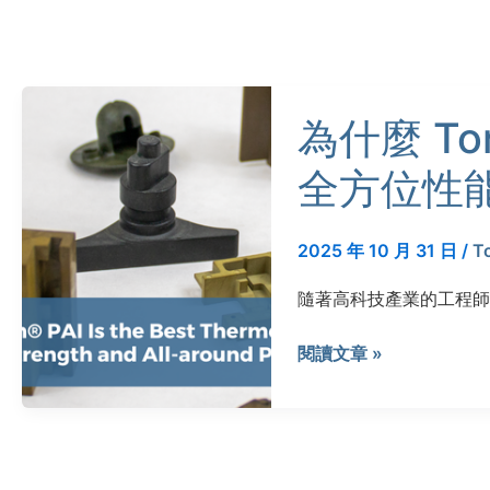
為
為什麼 To
什
麼
全方位性
Torlon®
PAI
是
2025 年 10 月 31 日
/
T
剛
隨著高科技產業的工程師面
度、
強
閱讀文章 »
度
和
全
方
位