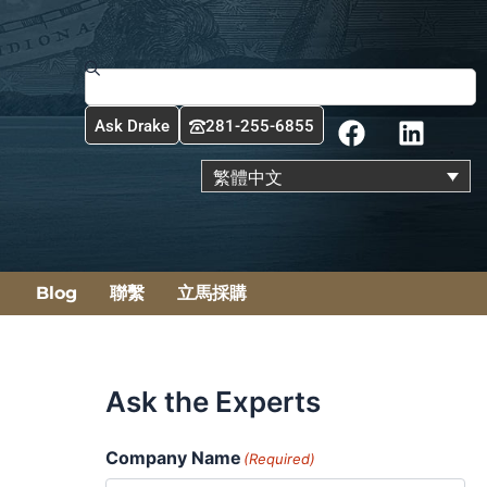
搜
尋
F
L
Ask Drake
281-255-6855
a
i
c
n
繁體中文
e
k
b
e
o
d
o
i
Blog
聯繫
立馬採購
k
n
Ask the Experts
Company Name
(Required)