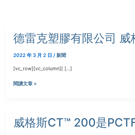
德
德雷克塑膠有限公司 威格斯
雷
克
塑
2022 年 3 月 2 日
/
新聞
膠
有
[vc_row][vc_column][ […]
限
公
閱讀文章 »
司
威
格
威
斯
威格斯CT™ 200是PC
格
CT™
斯
200