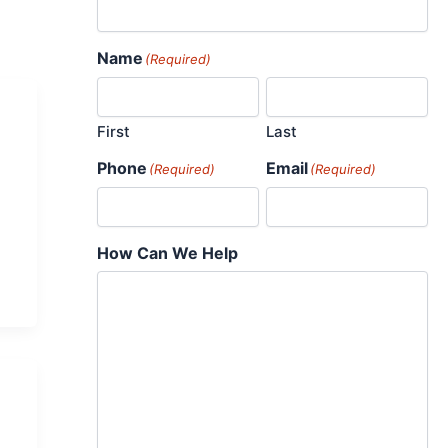
Name
(Required)
First
Last
Phone
Email
(Required)
(Required)
How Can We Help