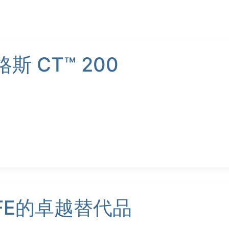
 CT™ 200
TFE的卓越替代品