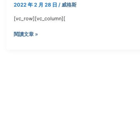
CT™
2022 年 2 月 28 日
/
威格斯
200
是
[vc_row][vc_column][
PCTFE
的
閱讀文章 »
卓
越
替
代
品