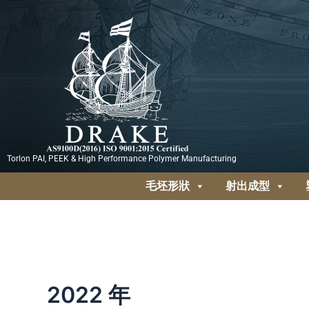
跳
至
主
要
內
容
Torlon PAI, PEEK & High Performance Polymer Manufacturing
毛坯形狀
射出成型
2022 年