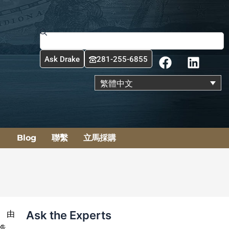
搜
尋
F
L
Ask Drake
281-255-6855
a
i
c
n
繁體中文
e
k
b
e
o
d
o
i
Blog
聯繫
立馬採購
k
n
Ask the Experts
。 由
製造。