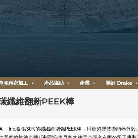
塑膠精密加工
產品協助
產業
關於 Drake
碳纖維翻新PEEK棒
A， Inc.提供30%的碳纖維增強PEEK棒，用於超聲波換能器外殼
2 英寸直徑棒材由我們位於德克薩斯州聖安東尼奧的德雷克研究有限公司工廠