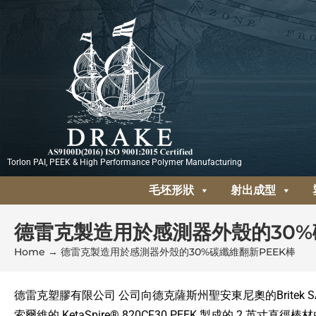
跳
至
主
要
內
容
Torlon PAI, PEEK & High Performance Polymer Manufacturing
毛坯形狀
射出成型
德雷克製造用於感測器外殼的30%
Home
→
德雷克製造用於感測器外殼的30%碳纖維翻新PEEK棒
德雷克塑膠有限公司 公司向德克薩斯州聖安東尼奧的Britek S
索爾維的 KetaSpire® 820CF30 PEEK 製成的 