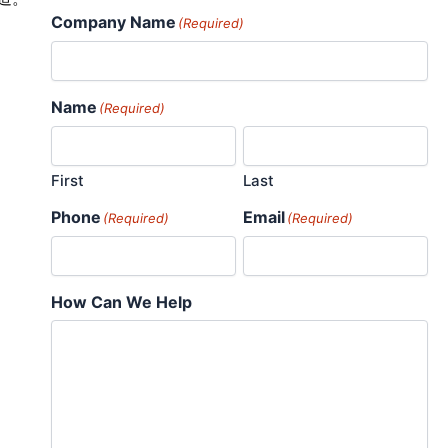
Company Name
(Required)
Name
(Required)
First
Last
Phone
Email
(Required)
(Required)
How Can We Help