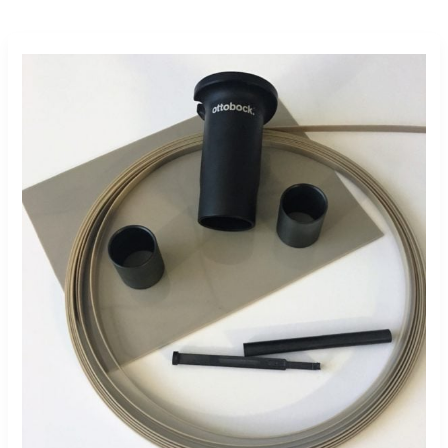
市
場
需
求
推
動
德
雷
克
塑
膠
醫
療
擴
張