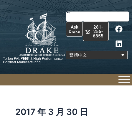
跳
至
搜
主
尋
F
L
要
Ask
281-
a
i
內
Drake
255-
6855
c
n
容
e
k
b
e
繁體中文
Torlon PAI, PEEK & High Performance
o
d
Polymer Manufacturing
o
i
k
n
2017 年 3 月 30 日