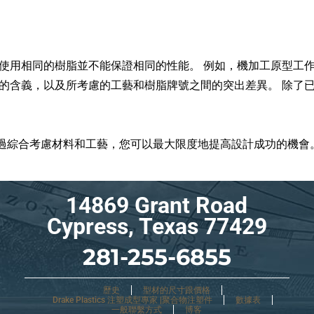
 使用相同的樹脂並不能保證相同的性能。 例如，機加工原型工
藝的含義，以及所考慮的工藝和樹脂牌號之間的突出差異。 除了
過綜合考慮材料和工藝，您可以最大限度地提高設計成功的機會
14869 Grant Road
Cypress, Texas 77429
281-255-6855
歷史
型材的尺寸跟價格
Drake Plastics 注塑成型專家 |聚合物注塑件
數據表
一般聯繫方式
博客