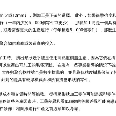
於.5“或12mm），則加工是正確的選擇。 此外，如果衝擊
行（一年內少於5，000個零件或更少），那麼加工將是一個具
徵，或者需要更大的生產運行（每年超過5，000個零件），那麼
要聚合物供應商或製造商的投入。
加工時。 擠出形狀幾乎總是使用高粘度樹脂生產，因為它們在擠
以生產出可加工的毛坯形狀。 在沒有一些專業指導的情況下破譯行
。大多數聚合物牌號也是數字標識的，並且為低粘度樹脂保留了特定
，針對的是具有較厚橫截面和所有擠壓形狀的零件。
動成本和交貨時間等挑戰。 從擠壓形狀加工零件可能是原型零件
忽略這些考慮因素時，工藝差異和看似細微的等級差異可能會導
，在發佈工程圖紙進行生產之前必須加以考慮。