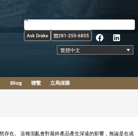
搜
尋
F
L
Ask Drake
281-255-6855
a
i
c
n
繁體中文
e
k
b
e
o
d
o
i
Blog
聯繫
立馬採購
k
n
然存在。 這種混亂會對最終產品產生深遠的影響，無論是在成