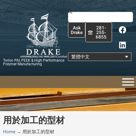
跳
至
搜
主
尋
F
L
要
Ask
281-
a
i
內
Drake
255-
6855
c
n
容
e
k
b
e
繁體中文
Torlon PAI, PEEK & High Performance
o
d
Polymer Manufacturing
o
i
k
n
用於加工的型材
Home
→
用於加工的型材