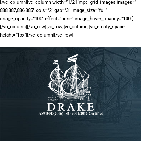
[/vc_column][vc_column width=”1/2″][mpc_grid_images images=”
888,887,886,885″ cols=”2″ gap=”3″ image_size=”full”
image_opacity=”100″ effect=”none” image_hover_opacity=”100″]
[/vc_column][/vc_row][vc_row][vc_column][vc_empty_space
height=”1px”][/vc_column][/vc_row]