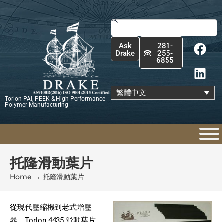
跳
至
搜
主
尋
F
L
要
Ask
281-
a
i
內
Drake
255-
6855
c
n
容
e
k
b
e
繁體中文
Torlon PAI, PEEK & High Performance
o
d
Polymer Manufacturing
o
i
k
n
托隆滑動葉片
Home
→
托隆滑動葉片
從現代壓縮機到老式增壓
器，Torlon 4435 滑動葉片