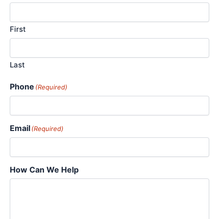
First
Last
Phone
(Required)
Email
(Required)
How Can We Help