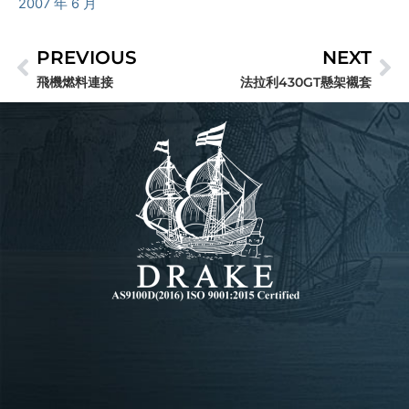
2007 年 6 月
PREVIOUS
NEXT
上一頁
下
飛機燃料連接
法拉利430GT懸架襯套