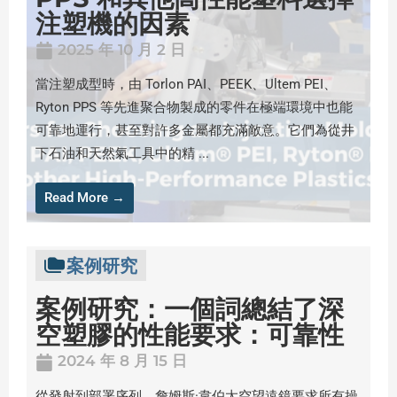
注塑機的因素
2025 年 10 月 2 日
當注塑成型時，由 Torlon PAI、PEEK、Ultem PEI、
Ryton PPS 等先進聚合物製成的零件在極端環境中也能
可靠地運行，甚至對許多金屬都充滿敵意。它們為從井
下石油和天然氣工具中的精 ...
Read More →
案例研究
案例研究：一個詞總結了深
空塑膠的性能要求：可靠性
2024 年 8 月 15 日
從發射到部署序列，詹姆斯·韋伯太空望遠鏡要求所有操