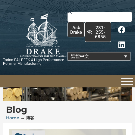
跳
至
搜
主
尋
F
L
要
Ask
281-
a
i
內
Drake
255-
6855
c
n
容
e
k
b
e
繁體中文
Torlon PAI, PEEK & High Performance
o
d
Polymer Manufacturing
o
i
k
n
Blog
Home
→
博客