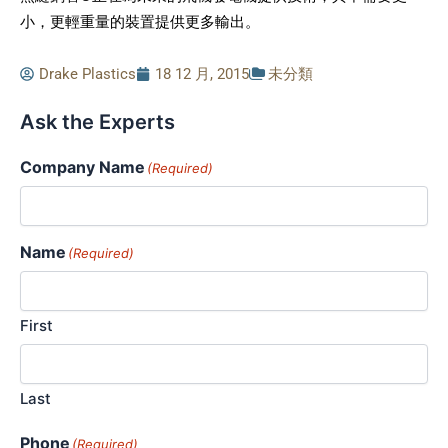
小，更輕重量的裝置提供更多輸出。
Drake Plastics
18 12 月, 2015
未分類
Ask the Experts
Company Name
(Required)
Name
(Required)
First
Last
Phone
(Required)