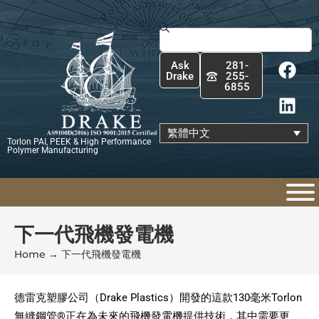
跳
至
搜
主
尋
F
L
要
Ask
281-
a
i
內
Drake
255-
6855
c
n
容
e
k
b
e
繁體中文
Torlon PAI, PEEK & High Performance
o
d
Polymer Manufacturing
o
i
k
n
下一代飛機發電機
Home
→
下一代飛機發電機
德雷克塑膠公司（Drake Plastics）開發的這款130毫米Torlon
無縫鋼管®正在為未來的飛機發電機提供技術，其中需要更