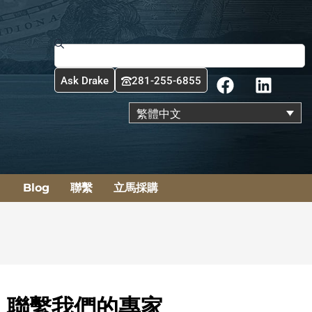
搜
尋
F
L
Ask Drake
281-255-6855
a
i
c
n
繁體中文
e
k
b
e
o
d
o
i
Blog
聯繫
立馬採購
k
n
聯繫我們的專家