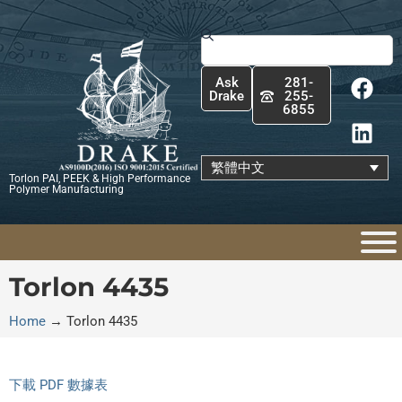
跳
至
搜
主
尋
F
L
要
Ask
281-
a
i
內
Drake
255-
6855
c
n
容
e
k
b
e
繁體中文
Torlon PAI, PEEK & High Performance
o
d
Polymer Manufacturing
o
i
k
n
Torlon 4435
Home
→
Torlon 4435
下載 PDF 數據表