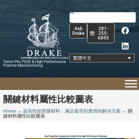
跳
至
搜
主
尋
F
L
要
Ask
281-
a
i
內
Drake
255-
6855
c
n
容
e
k
b
e
繁體中文
Torlon PAI, PEEK & High Performance
o
d
Polymer Manufacturing
o
i
k
n
關鍵材料屬性比較圖表
Home
→
超高性能塑膠材料：滿足最苛刻應用的解決方案
→
關
鍵材料屬性比較圖表