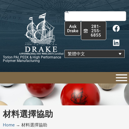
跳
至
搜
主
尋
F
L
要
Ask
281-
a
i
內
Drake
255-
6855
c
n
容
e
k
b
e
繁體中文
Torlon PAI, PEEK & High Performance
o
d
Polymer Manufacturing
o
i
k
n
材料選擇協助
Home
→
材料選擇協助